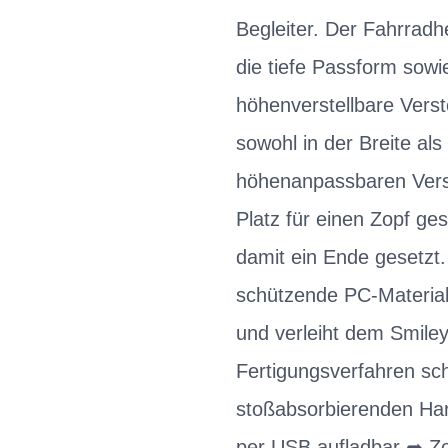
Begleiter. Der Fahrrad
die tiefe Passform sow
höhenverstellbare Verst
sowohl in der Breite als
höhenanpassbaren Verst
Platz für einen Zopf ge
damit ein Ende gesetzt.
schützende PC-Material
und verleiht dem Smile
Fertigungsverfahren sc
stoßabsorbierenden Har
per USB aufladbar ➦ Zoo