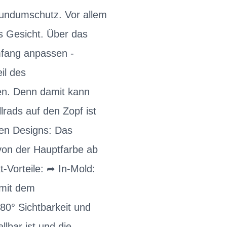
Rundumschutz. Vor allem
s Gesicht. Über das
mfang anpassen -
il des
ren. Denn damit kann
lrads auf den Zopf ist
gen Designs: Das
von der Hauptfarbe ab
-Vorteile: ➦ In-Mold:
 mit dem
0° Sichtbarkeit und
lbar ist und die