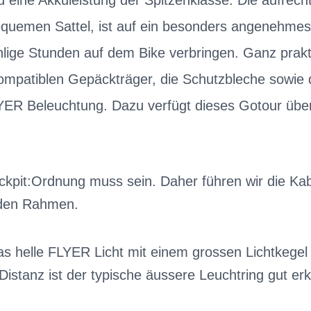
 eine Akkuleistung der Spitzenklasse. Die aufrecht
equemen Sattel, ist auf ein besonders angenehmes
lige Stunden auf dem Bike verbringen. Ganz prak
ompatiblen Gepäckträger, die Schutzbleche sowie d
ER Beleuchtung. Dazu verfügt dieses Gotour über
kpit:Ordnung muss sein. Daher führen wir die Kab
 den Rahmen.
Das helle FLYER Licht mit einem grossen Lichtkege
Distanz ist der typische äussere Leuchtring gut er