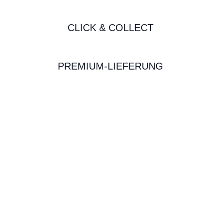
CLICK & COLLECT
PREMIUM-LIEFERUNG
BIKE-LEASING
EINFACH UND PREISGÜNSTIG ZUM
NEUEN DIENSTRAD
Wir beraten Sie gerne welches Bike zu