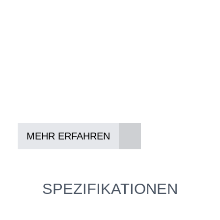
Ihren und Ihren Anforderungen passt -
und können Ihnen attraktive Leasing-
Konditionen vermitteln.
In drei Schritten zum neuen Bike:
Lieblings-Bike aussuchen
Vertrag abschließen
Abholen und Spaß haben
MEHR ERFAHREN
SPEZIFIKATIONEN