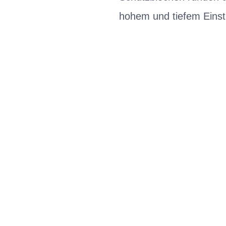
hohem und tiefem Einst
BIKE-LEASING
EINFACH UND PREISGÜNSTIG ZUM NEU