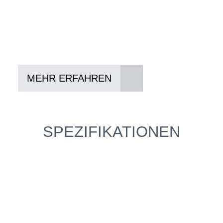
Lieblings-Bike aussuchen
Vertrag abschließen
Abholen und Spaß haben
MEHR ERFAHREN
SPEZIFIKATIONEN
Einfach mal Probe