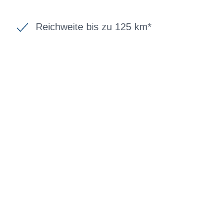
Reichweite bis zu 125 km*
BIKE-LEASING
EINFACH UND PREISGÜNSTIG ZUM
NEUEN DIENSTRAD
Wir beraten Sie gerne welches Bike zu
Ihren und Ihren Anforderungen passt -
und können Ihnen attraktive Leasing-
Konditionen vermitteln.