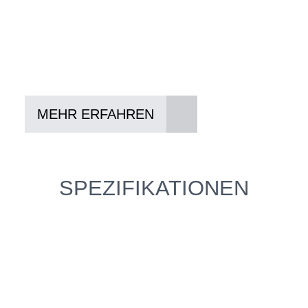
In drei Schritten zum neuen Bike:
Lieblings-Bike aussuchen
Vertrag abschließen
Abholen und Spaß haben
MEHR ERFAHREN
SPEZIFIKATIONEN
Einfach mal Probe