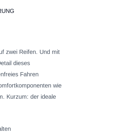
RUNG
auf zwei Reifen. Und mit
tail dieses
enfreies Fahren
 Komfortkomponenten wie
m. Kurzum: der ideale
lten