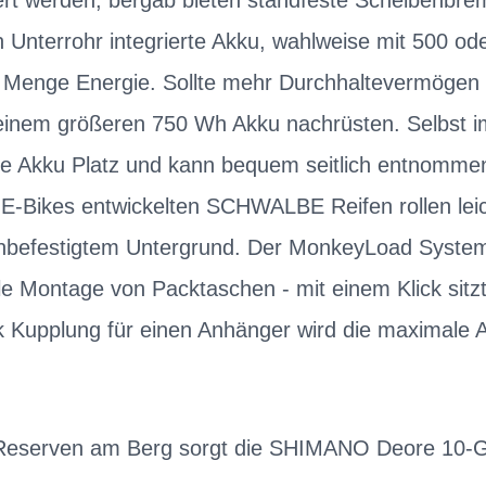
ert werden; bergab bieten standfeste Scheibenbre
 Unterrohr integrierte Akku, wahlweise mit 500 o
ede Menge Energie. Sollte mehr Durchhaltevermögen g
 einem größeren 750 Wh Akku nachrüsten. Selbst i
e Akku Platz und kann bequem seitlich entnommen
r E-Bikes entwickelten SCHWALBE Reifen rollen leic
unbefestigtem Untergrund. Der MonkeyLoad System
le Montage von Packtaschen - mit einem Klick sitzt
Kupplung für einen Anhänger wird die maximale All
 Reserven am Berg sorgt die SHIMANO Deore 10-